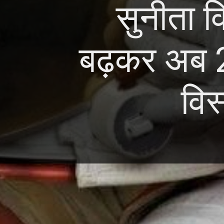
सुनीता व
बढ़कर अब 
विस