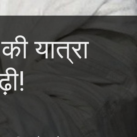
की यात्रा
़ी!