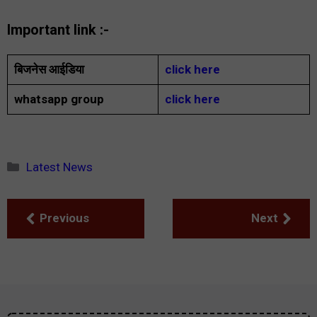
Important link :-
बिजनेस आईडिया
click here
whatsapp group
click here
Categories
Latest News
Previous
Next