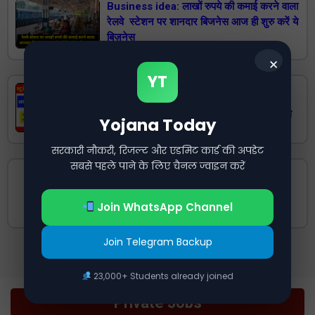
Business idea: लाखों रुपये की कमाई करने वाला
रेलवे स्टेशन पर शानदार बिजनेस आज ही शुरु करें ये
बिज़नेस
✕
YT
स्टूडेंट के लिए धासू और धमाकेदार मौका कमाएं
30000 रुपए 3 work From Home Jobs से
Yojana Today
सरकारी नौकरी, रिजल्ट और एडमिट कार्ड की अपडेट
सबसे पहले पाने के लिए चैनल ज्वाइन करें
Sarkari Teacher Vacancy 2024: 12वीं
पास जेबीटी पद के लिए 1456 वैकेंसी निकली,
नोटिफिकेशन हुआ जारी, देखिए पूरी जानकारी
Join WhatsApp Channel
Join Telegram Backup
23,000+ Students already joined
Private Jobs