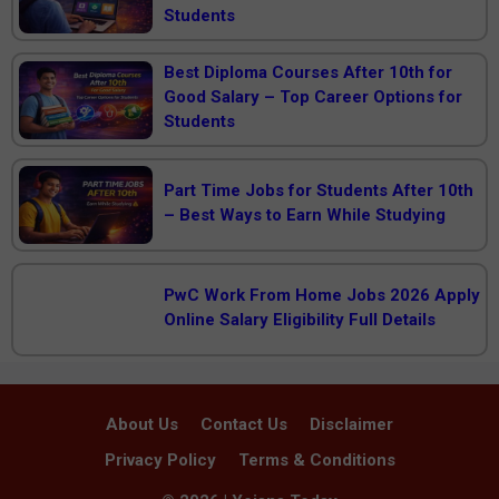
Students
Best Diploma Courses After 10th for
Good Salary – Top Career Options for
Students
Part Time Jobs for Students After 10th
– Best Ways to Earn While Studying
PwC Work From Home Jobs 2026 Apply
Online Salary Eligibility Full Details
About Us
Contact Us
Disclaimer
Privacy Policy
Terms & Conditions