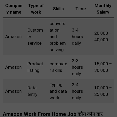
Compan
Type of
Monthly
Skills
Time
y name
work
Salary
convers
Custom
ation
3-4
₹20,000 –
Amazon
er
and
hours
₹40,000
service
problem
daily
solving
2-3
Product
compute
₹15,000 –
Amazon
hours
listing
r skills
₹30,000
daily
Typing
2-4
Data
₹10,000 –
Amazon
and data
hours
entry
₹25,000
work
daily
Amazon Work From Home Job कौन कौन कर