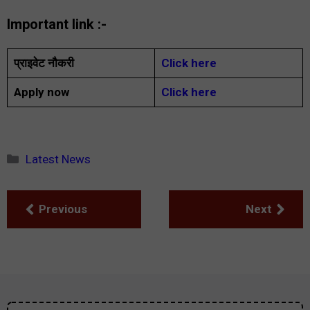
Important link :-
प्राइवेट नौकरी
Click here
Apply now
Click here
Categories
Latest News
Previous
Next