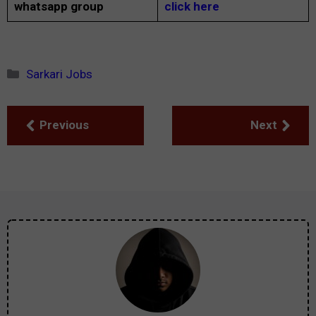
whatsapp group
click here
Categories
Sarkari Jobs
Previous
Next