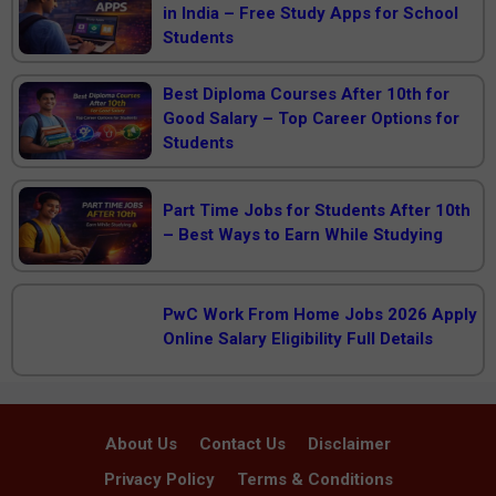
in India – Free Study Apps for School
Students
Best Diploma Courses After 10th for
Good Salary – Top Career Options for
Students
Part Time Jobs for Students After 10th
– Best Ways to Earn While Studying
PwC Work From Home Jobs 2026 Apply
Online Salary Eligibility Full Details
About Us
Contact Us
Disclaimer
Privacy Policy
Terms & Conditions