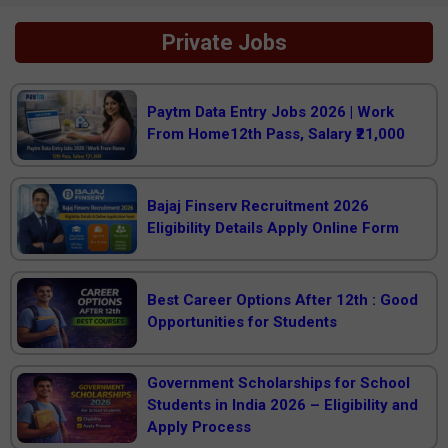
Private Jobs
Paytm Data Entry Jobs 2026 | Work
From Home12th Pass, Salary ₹21,000
Bajaj Finserv Recruitment 2026
Eligibility Details Apply Online Form
Best Career Options After 12th : Good
Opportunities for Students
Government Scholarships for School
Students in India 2026 – Eligibility and
Apply Process