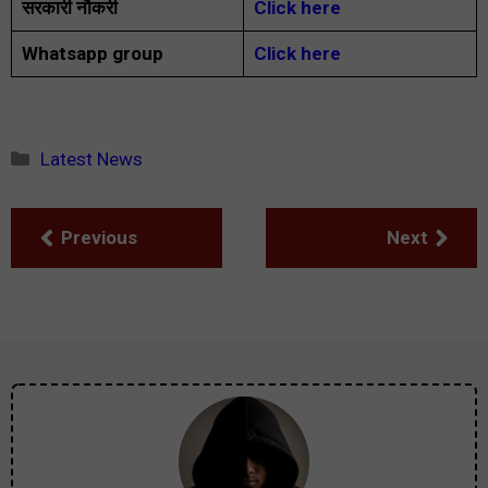
सरकारी नौकरी
Click here
Whatsapp group
Click here
Categories
Latest News
Previous
Next