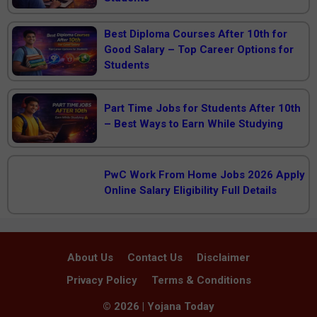
Best Diploma Courses After 10th for
Good Salary – Top Career Options for
Students
Part Time Jobs for Students After 10th
– Best Ways to Earn While Studying
PwC Work From Home Jobs 2026 Apply
Online Salary Eligibility Full Details
About Us
Contact Us
Disclaimer
Privacy Policy
Terms & Conditions
© 2026 | Yojana Today