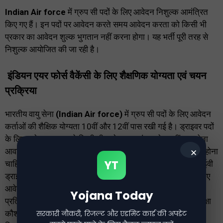
Indian Air force
में ग्रुप सी पदों के लिए आवेदन निशुल्क आमंत्रित
किए गए हैं। इन पदों पर आवेदन करते समय आवेदन करता को किसी भी
प्रकार का आवेदन शुल्क भुगतान नहीं करना होगा। यह भर्ती पूरी तरह से
निशुल्क आयोजित की जा रही है।
इंडियन एयर फोर्स वैकेंसी के लिए शैक्षणिक योग्यता एवं चयन
प्रक्रिया
भारतीय वायु सेना
(Indian Air force)
में ग्रुप सी पदों के लिए आवेदन
कर्ताओं की शैक्षिक योग्यता 10वीं और 12वीं पास रखी गई है। ड्राइवर पदों
के लिए आवेदन करता को किसी भी वाले प्राप्त संस्था से दसवीं पास होना
आवश्यक है जबकि हिंदी टाइपिस्ट और एलडीसी पदों के लिए 12वीं पास होना
✕
YT
चाहिए। ड्राइवर पद के लिए आवेदन करता के पास एलएमवी और एचआईवी
ड्राइविंग लाइसेंस होना चाहिए। एलडीसी और हिंदी टाइपईस्ट पदों के लिए
आवेदन करता को अंग्रेजी में 35 शब्द प्रति मिनट और हिंदी में 30 शब्द
Yojana Today
प्रति मिनट की टाइपिंग गति होनी चाहिए। ईद पदों पर चार लिखित परीक्षा
सरकारी नौकरी, रिजल्ट और एडमिट कार्ड की अपडेट
कौशल प्रशिक्षण दस्तावेज स्थापना और चिकित्सा परीक्षण के आधार पर