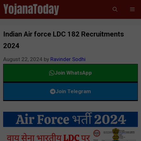
Skip
Me
to
content
Indian Air force LDC 182 Recruitments
2024
August 22, 2024
by
Ravinder Sodhi
Join WhatsApp
Join Telegram