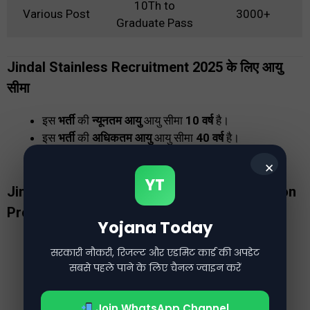
10Th to
Various Post
3000+
Graduate Pass
Jindal Stainless Recruitment 2025
के लिए आयु
सीमा
इस
भर्ती
की
न्यूनतम आयु
आयु सीमा
10 वर्ष
है।
इस
भर्ती
की
अधिकतम आयु
आयु सीमा
40 वर्ष
है।
इस
भर्ती
के लिए आवदेन
Online
है।
✕
YT
Jindal Stainless Recruitment 2025
में Selection
Process
Yojana Today
Interview or Skill test
सरकारी नौकरी, रिजल्ट और एडमिट कार्ड की अपडेट
Document Verification
सबसे पहले पाने के लिए चैनल ज्वाइन करें
Medical Examination
Join WhatsApp Channel