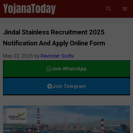
Skip
Me
to
content
Jindal Stainless Recruitment 2025
Notification And Apply Online Form
May 22, 2025
by
Ravinder Sodhi
Join WhatsApp
Join Telegram