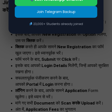
Jindal Stainless Recruitment 2025
आवेदन कैसे
करें?
Join Telegram Backup
सबसे पहले, आपको इसके
Official Website
पर जाना होगा।
23,000+ Students already joined
होमपेज पर जाने के बाद,
Notification सेक्शन
में जाएं।
इसके बाद, आपको
New Registration
का
Option
मिलेगा,
उस पर
क्लिक
करें।
क्लिक
करते ही आपके सामने
New Registration
का फॉर्म
खुल जाएगा। इसे ध्यानपूर्वक भरें।
फॉर्म भरने के बाद,
Submit
पर
Click
करें।
इसके बाद आपको
Login Details
मिलेंगी, जिन्हें आपको सुरक्षित
रखना होगा।
सफलतापूर्वक पंजीकरण करने के बाद,
आपको
Portal
में
Login
करना होगा।
लॉगिन
करने के बाद, आपके सामने
Application
Form
खुलेगा। इसे ध्यान से भरें।
मांगे गए सभी
Document
को
Scan करके Upload
करें।
अंत में,
Application Fees
का भुगतान