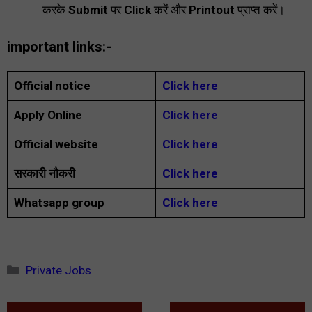
करके
Submit
पर
Click
करें और
Printout
प्राप्त करें।
important links:-
Official notice
Click here
Apply Online
Click here
Official website
Click here
सरकारी नौकरी
Click here
Whatsapp group
Click here
Categories
Private Jobs