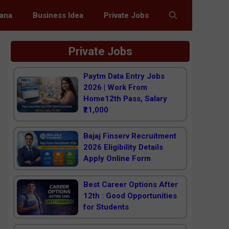
jana
Business Idea
Private Jobs
Private Jobs
Paytm Data Entry Jobs
2026 | Work From
Home12th Pass, Salary
₹21,000
Bajaj Finserv Recruitment
2026 Eligibility Details
Apply Online Form
Best Career Options After
12th : Good Opportunities
for Students