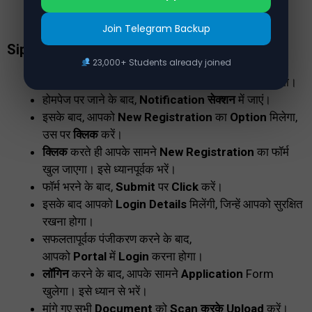
मोबाइल नंबर
Join Telegram Backup
Sipahi Vacancy 2024
आवेदन कैसे करें?
23,000+ Students already joined
सबसे पहले, आपको इसके
Official Website
पर जाना होगा।
होमपेज पर जाने के बाद,
Notification सेक्शन
में जाएं।
इसके बाद, आपको
New Registration
का
Option
मिलेगा,
उस पर
क्लिक
करें।
क्लिक
करते ही आपके सामने
New Registration
का फॉर्म
खुल जाएगा। इसे ध्यानपूर्वक भरें।
फॉर्म भरने के बाद,
Submit
पर
Click
करें।
इसके बाद आपको
Login Details
मिलेंगी, जिन्हें आपको सुरक्षित
रखना होगा।
सफलतापूर्वक पंजीकरण करने के बाद,
आपको
Portal
में
Login
करना होगा।
लॉगिन
करने के बाद, आपके सामने
Application
Form
खुलेगा। इसे ध्यान से भरें।
मांगे गए सभी
Document
को
Scan करके Upload
करें।